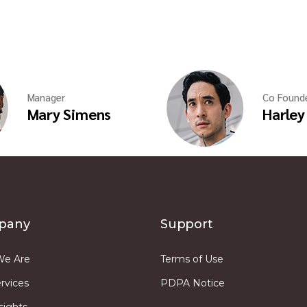
Manager
Co Found
Mary Simens
Harley
pany
Support
e Are
Terms of Use
rvices
PDPA Notice