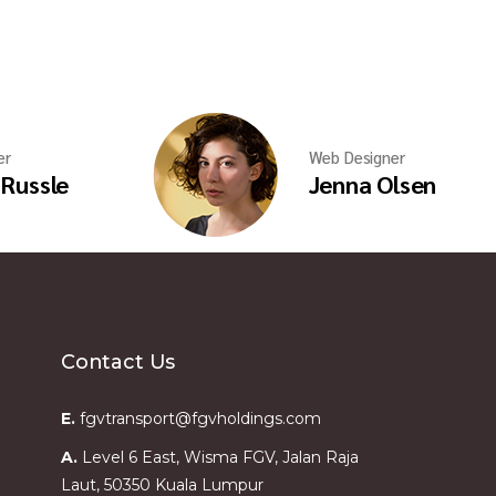
er
Web Designer
 Russle
Jenna Olsen
Contact Us
E.
fgvtransport@fgvholdings.com
A.
Level 6 East, Wisma FGV, Jalan Raja
Laut, 50350 Kuala Lumpur