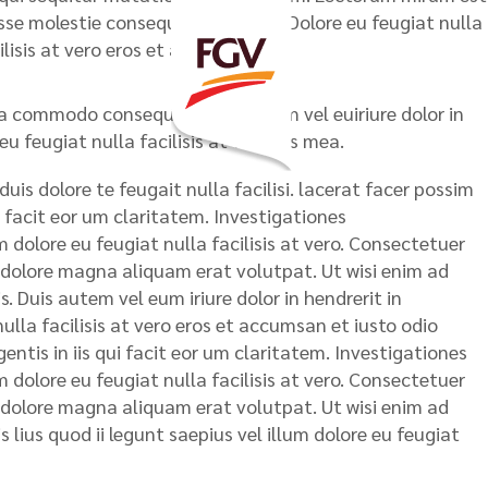
esse molestie consequat, vel illum. Dolore eu feugiat nulla
ilisis at vero eros et accumsan.
 ea commodo consequat. Duis autem vel euiriure dolor in
u feugiat nulla facilisis at ver eros mea.
uis dolore te feugait nulla facilisi. lacerat facer possim
i facit eor um claritatem. Investigationes
 dolore eu feugiat nulla facilisis at vero. Consectetuer
 dolore magna aliquam erat volutpat. Ut wisi enim ad
. Duis autem vel eum iriure dolor in hendrerit in
ulla facilisis at vero eros et accumsan et iusto odio
entis in iis qui facit eor um claritatem. Investigationes
 dolore eu feugiat nulla facilisis at vero. Consectetuer
 dolore magna aliquam erat volutpat. Ut wisi enim ad
 lius quod ii legunt saepius vel illum dolore eu feugiat