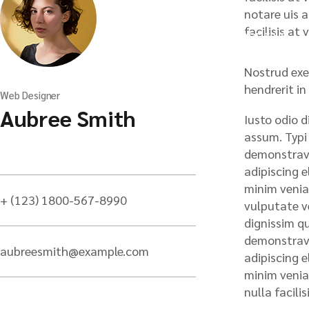
notare uis a
facilisis at
HOME
ABOUT US
Nostrud exer
hendrerit in
Web Designer
Aubree Smith
Iusto odio d
assum. Typi 
demonstraver
adipiscing 
minim veniam
+ (123) 1800-567-8990
vulputate ve
dignissim qu
demonstraver
aubreesmith@example.com
adipiscing 
minim veniam
nulla facili