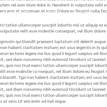
utem vel eum iriure dolor in. Hendrerit in vulputate velit 
 vero eros et accumsan et iusto. Dolore eu feugiat nulla fac
OUR OFFERINGS
OUR INSIGHTS
CONTACT US
ci tation ullamcorper suscipit lobortis nisl ut aliquip ex
 vulputate velit esse molestie consequat, vel illum dolore e
ignissim qui blandit praesent luptatum zril delenit augue d
non habent claritatem insitam; est usus legentis in iis qu
un lectores legere me lius quod ii legunt saepius vel illum
elit, sed diam nonummy nibh euismod tincidunt ut laoreet
, quis nos trud exerci tation ullamcorper suscipit lobortis
lit esse molestie co nsequat, vel illum dolore eu feugiat n
i blandit. Typi non habent claritatem insitam; est usus leg
un lectores legere me lius quod ii legunt saepius vel illum
elit, sed diam nonummy nibh euismod tincidunt ut laoreet
, quis nos trud exerci tation ullamcorper suscipit lobortis
sis at vero. Ut wisi enim ad mel reque.