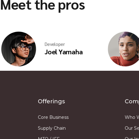
Meet the pros
Developer
Joel Yamaha
Offerings
Com
Core Business
Who W
Supply Chain
Our Se